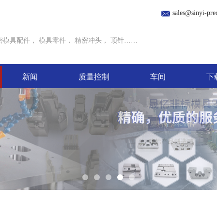
sales@sinyi-pre
密模具配件
，
模具零件
，
精密冲头
，
顶针
……
新闻
质量控制
车间
下